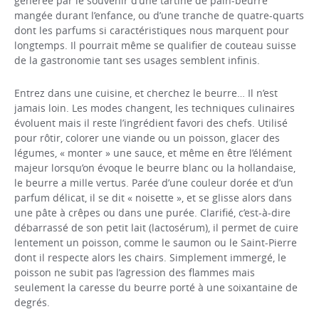
générée par le souvenir d’une tartine de pain-beurre
mangée durant l’enfance, ou d’une tranche de quatre-quarts
dont les parfums si ca­ractéristiques nous marquent pour
longtemps. Il pourrait même se qualifier de couteau suisse
de la gastronomie tant ses usages semblent infinis.
Entrez dans une cuisine, et cherchez le beurre… Il n’est
jamais loin. Les modes changent, les techniques cu­linaires
évoluent mais il reste l’ingrédient favori des chefs. Utilisé
pour rôtir, colorer une viande ou un poisson, gla­cer des
légumes, « monter » une sauce, et même en être l’élément
majeur lorsqu’on évoque le beurre blanc ou la hollandaise,
le beurre a mille vertus. Parée d’une couleur dorée et d’un
parfum délicat, il se dit « noisette », et se glisse alors dans
une pâte à crêpes ou dans une purée. Clarifié, c’est-à-dire
débarrassé de son petit lait (lactosérum), il permet de cuire
lentement un poisson, comme le saumon ou le Saint-Pierre
dont il res­pecte alors les chairs. Sim­plement immergé, le
poisson ne subit pas l’agression des flammes mais
seulement la caresse du beurre porté à une soixantaine de
degrés.