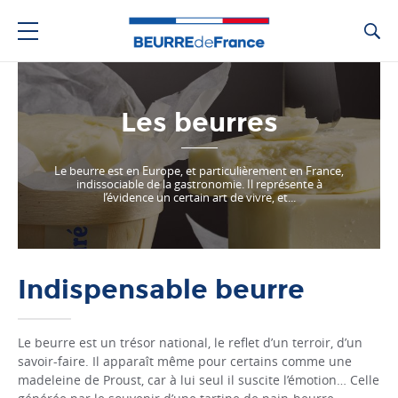
Ca
Les beurres
Le beurre est en Europe, et particulièrement en France,
indissociable de la gastronomie. Il représente à
l’évidence un certain art de vivre, et...
Indispensable beurre
Le beurre est un trésor na­tional, le reflet d’un terroir, d’un
savoir-faire. Il apparaît même pour certains comme une
madeleine de Proust, car à lui seul il suscite l’émotion… Celle