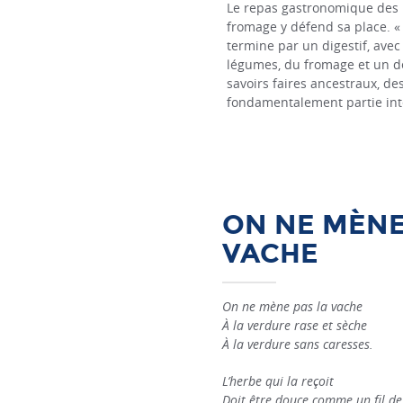
Le repas gastronomique des F
fromage y défend sa place. «
termine par un digestif, avec
légumes, du fromage et un de
savoirs faires ancestraux, de
fondamentalement partie intég
ON NE MÈNE
VACHE
On ne mène pas la vache
À la verdure rase et sèche
À la verdure sans caresses.
L’herbe qui la reçoit
Doit être douce comme un fil de