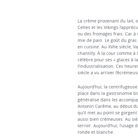
La crème provenant du lait, o
Celtes et les Vikings l’appré
ou des fromages frais. Car à 
mie de pain. Le goût du gras f
en cuisine. Au XVIIe siècle, V
chantilly. À la cour comme à 
célèbre pour ses « glaces à la
l’industrialisation. Ces heur
siècle a vu arriver l’écrémeu
Aujourd’hui, la centrifugeus
place dans la gastronomie bou
généralise dans les accompagn
Antonin Carême, au début du X
qu’il met au point se gorgen
aussi bien crémeuses. Au sièc
terroir. Aujourd’hui, l’usag
ronde et blanche.