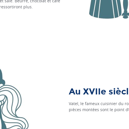
et salé. Beurre, chocolat et café
essortiront plus.
Au XVIIe sièc
Vatel, le fameux cuisinier du ro
pièces montées sont le point d’