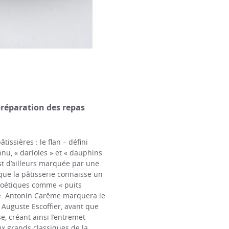
préparation des repas
issières : le flan – défini
nnu, « darioles » et « dauphins
st d’ailleurs marquée par une
 que la pâtisserie connaisse un
 poétiques comme « puits
cle. Antonin Carême marquera le
 Auguste Escoffier, avant que
, créant ainsi l’entremet
ux grands classiques de la