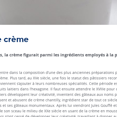
e crème
 la crème figurait parmi les ingrédients employés à la 
 entre dans la composition d’une des plus anciennes préparations pât
ème. Plus tard, au XVe siècle, une fois le statut des pâtissiers reco
viennent s’ajouter à leurs nombreuses spécialités. Cette période e
its laitiers dans l’hexagone. Il faut ensuite attendre le XVIIIe pour
ssiers développent leur créativité, inventent des gâteaux aux noms
usent et abusent de crème chantilly, ingrédient star de tout ce siè
es et ses gâteaux monumentaux. Après lui viendront Jules Gouffé et
 son sceau le milieu de XXe siècle en usant de la crème en mousse
rs n’ont cessé de développer leur créativité, travaillant à donner a