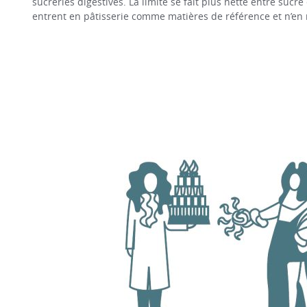
sucreries digestives. La limite se fait plus nette entre sucré 
entrent en pâtisserie comme matières de référence et n’en r