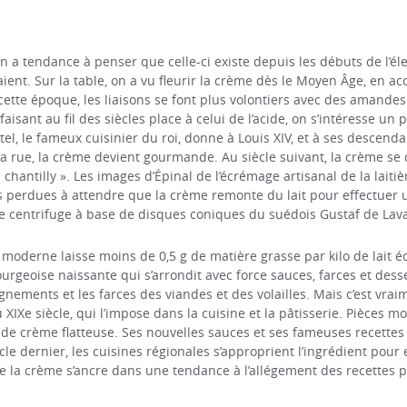
n a tendance à penser que celle-ci existe depuis les débuts de l’él
ciaient. Sur la table, on a vu fleurir la crème dès le Moyen Âge, 
cette époque, les liaisons se font plus volontiers avec des amandes
aisant au fil des siècles place à celui de l’acide, on s’intéresse un 
atel, le fameux cuisinier du roi, donne à Louis XIV, et à ses descenda
la rue, la crème devient gourmande. Au siècle suivant, la crème se
 chantilly ». Les images d’Épinal de l’écrémage artisanal de la laiti
es perdues à attendre que la crème remonte du lait pour effectuer 
se centrifuge à base de disques coniques du suédois Gustaf de Lava
e moderne laisse moins de 0,5 g de matière grasse par kilo de lait
rgeoise naissante qui s’arrondit avec force sauces, farces et desse
ements et les farces des viandes et des volailles. Mais c’est vraim
IXe siècle, qui l’impose dans la cuisine et la pâtisserie. Pièces m
t de crème flatteuse. Ses nouvelles sauces et ses fameuses recette
le dernier, les cuisines régionales s’approprient l’ingrédient pour 
e de la crème s’ancre dans une tendance à l’allégement des recette