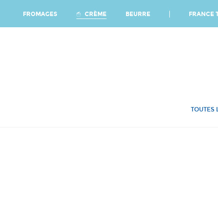
Ca
FRANCE T
CRÈME
FROMAGES
BEURRE
TOUTES 