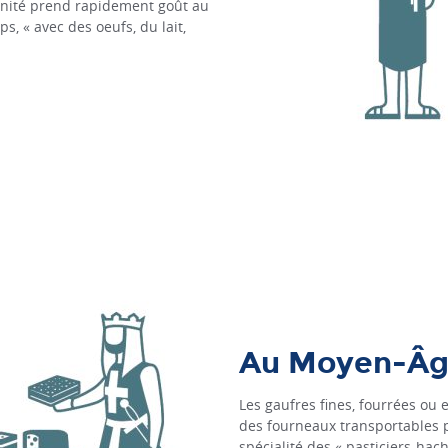
anité prend rapidement goût au
s, « avec des oeufs, du lait,
Au Moyen-Â
Les gaufres fines, fourrées ou 
des fourneaux transportables po
spécialité des « pasticiers-hach