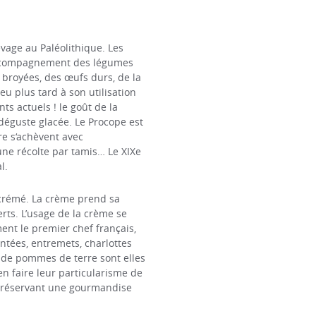
evage au Paléolithique. Les
en accompagnement des légumes
 broyées, des œufs durs, de la
peu plus tard à son utilisation
nts actuels ! le goût de la
 déguste glacée. Le Procope est
ère s‘achèvent avec
une récolte par tamis… Le XIXe
l.
 écrémé. La crème prend sa
rts. L’usage de la crème se
ent le premier chef français,
ontées, entremets, charlottes
s de pommes de terre sont elles
en faire leur particularisme de
s préservant une gourmandise