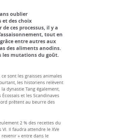
sans oublier
 et des choix
de ces processus, il y a
à l’assaisonnement, tout en
 grâce entre autres aux
pas des aliments anodins.
s les mutations du goût.
 ce sont les graisses animales
ourtant, les historiens relèvent
e la dynastie Tang également,
es Écossais et les Scandinaves
ord prêtent au beurre des
seulement 2 % des recettes du
s VI. Il faudra attendre le XVe
e revenir » entre dans le