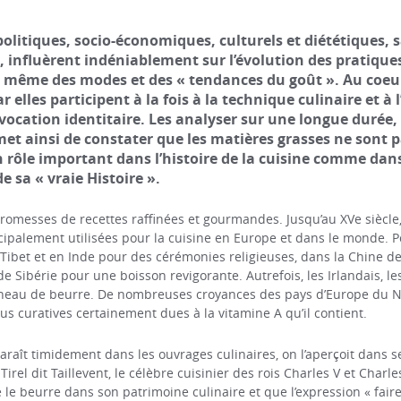
politiques, socio-économiques, culturels et diététiques, 
 influèrent indéniablement sur l’évolution des pratiques
de même des modes et des « tendances du goût ». Au coeur 
car elles participent à la fois à la technique culinaire et 
ocation identitaire. Les analyser sur une longue durée,
rmet ainsi de constater que les matières grasses ne sont 
un rôle important dans l’histoire de la cuisine comme dan
de sa « vraie Histoire ».
promesses de recettes raffinées et gourmandes. Jusqu’au XVe siècle,
incipalement utilisées pour la cuisine en Europe et dans le monde. P
Tibet et en Inde pour des cérémonies religieuses, dans la Chine d
de Sibérie pour une boisson revigorante. Autrefois, les Irlandais, l
neau de beurre. De nombreuses croyances des pays d’Europe du N
tus curatives certainement dues à la vitamine A qu’il contient.
raît timidement dans les ouvrages culinaires, on l’aperçoit dans 
Tirel dit Taillevent, le célèbre cuisinier des rois Charles V et Charle
e le beurre dans son patrimoine culinaire et que l’expression « fair