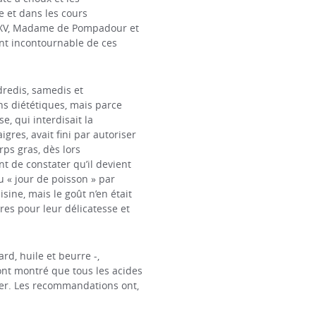
e et dans les cours
s XV, Madame de Pompadour et
ent incontournable de ces
dredis, samedis et
ns diététiques, mais parce
e, qui interdisait la
res, avait fini par autoriser
ps gras, dès lors
nt de constater qu’il devient
u « jour de poisson » par
sine, mais le goût n’en était
res pour leur délicatesse et
rd, huile et beurre -,
 ont montré que tous les acides
rer. Les recommandations ont,