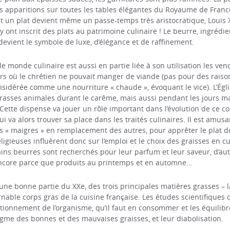
rs apparitions sur toutes les tables élégantes du Royaume de Franc
t un plat devient même un passe-temps très aristocratique, Loui
ont inscrit des plats au patrimoine culinaire ! Le beurre, ingrédi
evient le symbole de luxe, d’élégance et de raffinement.
 monde culinaire est aussi en partie liée à son utilisation les ven
ours où le chrétien ne pouvait manger de viande (pas pour des raiso
nsidérée comme une nourriture « chaude », évoquant le vice). L’Églis
sses animales durant le carême, mais aussi pendant les jours maig
ette dispense va jouer un rôle important dans l’évolution de ce cor
i va alors trouver sa place dans les traités culinaires. Il est amusa
es « maigres » en remplacement des autres, pour apprêter le plat d
igieuses influèrent donc sur l’emploi et le choix des graisses en cui
ins beurres sont recherchés pour leur parfum et leur saveur, d’aut
 encore parce que produits au printemps et en automne…
t une bonne partie du XXe, des trois principales matières grasses – la
rnable corps gras de la cuisine française. Les études scientifiques
tionnement de l’organisme, qu’il faut en consommer et les équilib
dogme des bonnes et des mauvaises graisses, et leur diabolisation.