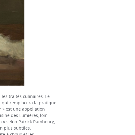
es traités culinaires. Le
n qui remplacera la pratique
r » est une appellation
uisine des Lumières, loin
en » selon Patrick Rambourg,
n plus subtiles.
âte à choux et les