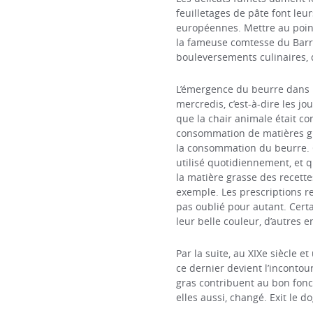
feuilletages de pâte font leu
européennes. Mettre au poin
la fameuse comtesse du Barry 
bouleversements culinaires, d
L’émergence du beurre dans le
mercredis, c’est-à-dire les j
que la chair animale était co
consommation de matières gra
la consommation du beurre. C
utilisé quotidiennement, et qu
la matière grasse des recett
exemple. Les prescriptions rel
pas oublié pour autant. Certa
leur belle couleur, d’autres
Par la suite, au XIXe siècle e
ce dernier devient l’incontou
gras contribuent au bon fonc
elles aussi, changé. Exit le 