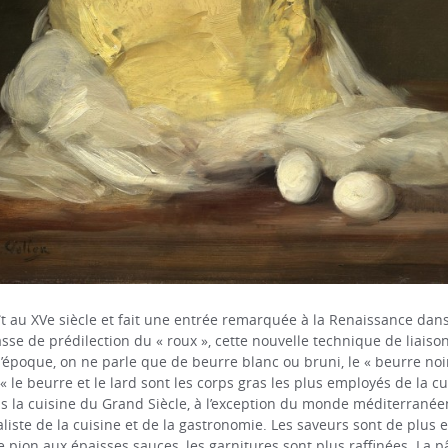
 au XVe siècle et fait une entrée remarquée à la Renaissance dans l
sse de prédilection du « roux », cette nouvelle technique de liaiso
’époque, on ne parle que de beurre blanc ou bruni, le « beurre noi
« le beurre et le lard sont les corps gras les plus employés de la c
ans la cuisine du Grand Siècle, à l’exception du monde méditerrané
aliste de la cuisine et de la gastronomie. Les saveurs sont de plus e
 pion aux épaisses sauces, les garnitures sont plus raffinées. La p