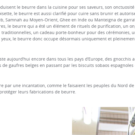
roduisent le beurre dans la cuisine pour ses saveurs, son onctuosité
oisette, le beurre est aussi clarifié pour cuire sans brunir et autor
b, Samnah au Moyen-Orient, Ghee en Inde ou Manteigna de garrafa
es, le beurre qui a été un élément de rituels de purification, un o
s traditionnelles, un cadeau porte-bonheur pour des cérémonies, u
es yeux, le beurre donc occupe désormais uniquement et pleinement
uste aujourd’hui encore dans tous les pays d’Europe, des gnocchis
de gaufres belges en passant par les biscuits sobaos espagnoles 
 par une incantation, comme le faisaient les peuples du Nord de l’
 protéger leurs fabrications de beurre.