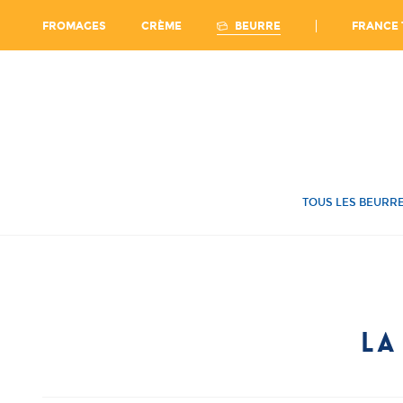
Ca
FRANCE 
BEURRE
FROMAGES
CRÈME
TOUS LES BEURR
LA