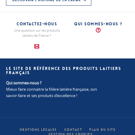
DÉCOUVRIR L'HISTOIRE DE LA CRÈME
CONTACTEZ-NOUS
QUI SOMMES-NOUS ?
Une question sur les produits
laitiers de France ?
LE SITE DE RÉFÉRENCE DES PRODUITS LAITIERS
FRANÇAIS
Qui sommes-nous ?
Mieux faire connaitre la filière laitière française, son
savoir-faire et ses produits d’excellence !
MENTIONS LÉGALES
CONTACT
PLAN DU SITE
GESTION DES COOKIES