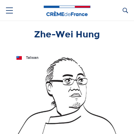
Ca
Zhe-Wei Hung
Taïwan