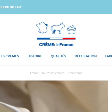
ERRE DE LAIT
LES CRÈMES
HISTOIRE
QUALITÉS
DÉGUSTATION
FAB
Crème
›
Toutes les crèmes
›
Crème crue