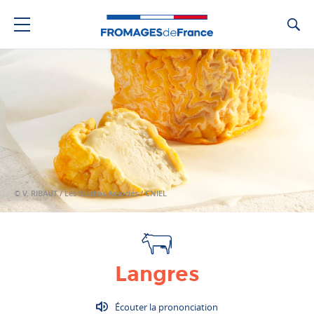
Ca
© V. RIBAUT / Les Studios Associés / CNIEL
Langres
Écouter la prononciation