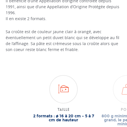
Il bénéficie d’une Appellation d’origine contrôlée depuis
1991, ainsi que d’une Appellation d’Origine Protégée depuis
1996.
Il en existe 2 formats.
Sa croûte est de couleur jaune clair à orangé, avec
éventuellement un petit duvet blanc qui se développe au fil
de l’affinage. Sa pâte est crémeuse sous la croûte alors que
son coeur reste blanc ferme et friable.
Taille
Po
2 formats : ø 16 à 20 cm - 5 à 7
800 g minim
cm de hauteur
grand, le pe
min