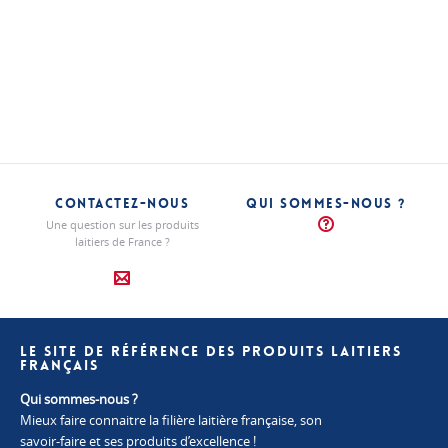
Abbaye
Salers
de
Les
"Authentiques"
Cîteaux
Les
"Authentiques"
Les
"Authentiques"
CONTACTEZ-NOUS
QUI SOMMES-NOUS ?
Une question sur les produits
laitiers de France ?
LE SITE DE RÉFÉRENCE DES PRODUITS LAITIERS
FRANÇAIS
Qui sommes-nous ?
Mieux faire connaitre la filière laitière française, son
savoir-faire et ses produits d’excellence !