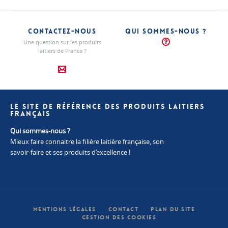
CONTACTEZ-NOUS
QUI SOMMES-NOUS ?
Une question sur les produits
laitiers de France ?
LE SITE DE RÉFÉRENCE DES PRODUITS LAITIERS
FRANÇAIS
Qui sommes-nous ?
Mieux faire connaitre la filière laitière française, son
savoir-faire et ses produits d’excellence !
MENTIONS LÉGALES
CONTACT
PLAN DU SITE
GESTION DES COOKIES