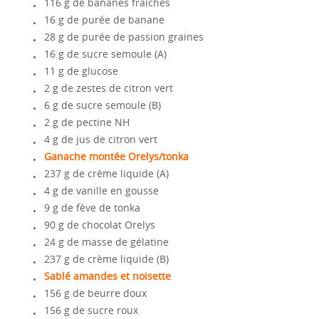
116 g de bananes fraîches
16 g de purée de banane
28 g de purée de passion graines
16 g de sucre semoule (A)
11 g de glucose
2 g de zestes de citron vert
6 g de sucre semoule (B)
2 g de pectine NH
4 g de jus de citron vert
Ganache montée Orelys/tonka
237 g de crème liquide (A)
4 g de vanille en gousse
9 g de fève de tonka
90 g de chocolat Orelys
24 g de masse de gélatine
237 g de crème liquide (B)
Sablé amandes et noisette
156 g de beurre doux
156 g de sucre roux