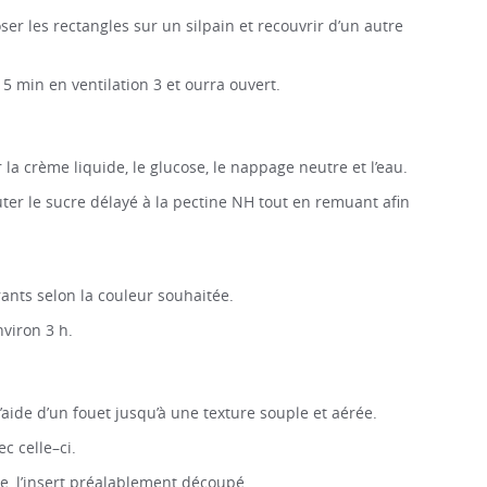
er les rectangles sur un silpain et recouvrir d’un autre
5 min en ventilation 3 et ourra ouvert.
la crème liquide, le glucose, le nappage neutre et l’eau.
uter le sucre délayé à la pectine NH tout en remuant afin
rants selon la couleur souhaitée.
viron 3 h.
’aide d’un fouet jusqu’à une texture souple et aérée.
c celle–ci.
e, l’insert préalablement découpé.