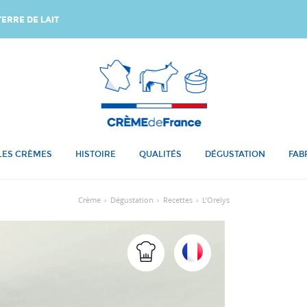
ERRE DE LAIT
LES CRÈMES
HISTOIRE
QUALITÉS
DÉGUSTATION
FAB
Crème
›
Dégustation
›
Recettes
›
L’Orelys