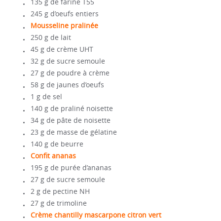
135 g de farine T55
245 g d’oeufs entiers
Mousseline pralinée
250 g de lait
45 g de crème UHT
32 g de sucre semoule
27 g de poudre à crème
58 g de jaunes d’oeufs
1 g de sel
140 g de praliné noisette
34 g de pâte de noisette
23 g de masse de gélatine
140 g de beurre
Confit ananas
195 g de purée d’ananas
27 g de sucre semoule
2 g de pectine NH
27 g de trimoline
Crème chantilly mascarpone citron vert