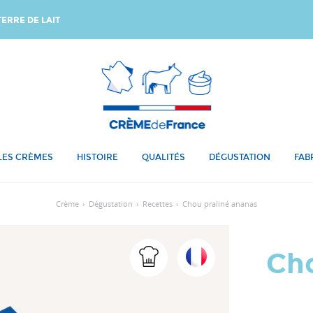
ERRE DE LAIT
LES CRÈMES
HISTOIRE
QUALITÉS
DÉGUSTATION
FAB
Crème
›
Dégustation
›
Recettes
›
Chou praliné ananas
Cho