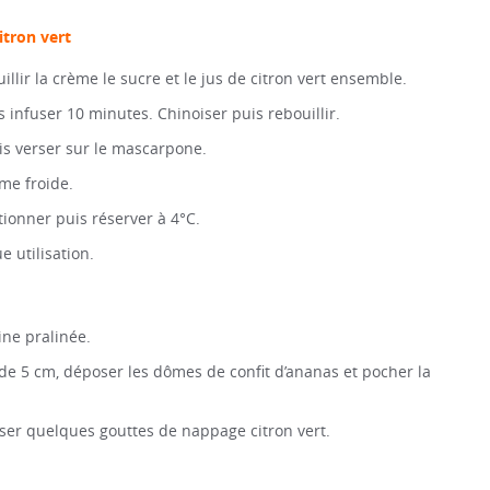
itron vert
illir la crème le sucre et le jus de citron vert ensemble.
is infuser 10 minutes. Chinoiser puis rebouillir.
is verser sur le mascarpone.
ème froide.
ionner puis réserver à 4°C.
 utilisation.
ine pralinée.
 de 5 cm, déposer les dômes de confit d’ananas et pocher la
oser quelques gouttes de nappage citron vert.