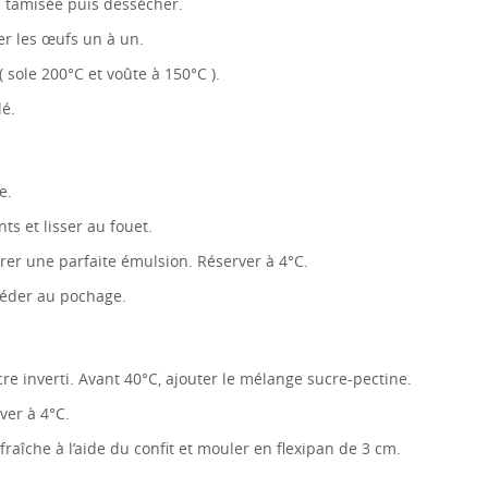
ne tamisée puis dessécher.
ter les œufs un à un.
( sole 200°C et voûte à 150°C ).
lé.
e.
ts et lisser au fouet.
rer une parfaite émulsion. Réserver à 4°C.
céder au pochage.
re inverti. Avant 40°C, ajouter le mélange sucre-pectine.
ver à 4°C.
fraîche à l’aide du confit et mouler en flexipan de 3 cm.