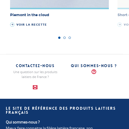
Piemont in the cloud
Short
VOIR LA RECETTE
VOI
CONTACTEZ-NOUS
QUI SOMMES-NOUS ?
Une question sur les produits
laitiers de France ?
LE SITE DE RÉFÉRENCE DES PRODUITS LAITIERS
FRANÇAIS
Qui sommes-nous ?
Mieux faire connaitre la filière laitière française, son