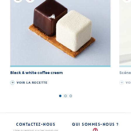
Black & white coffee cream
Scénar
VOIR LA RECETTE
VOI
CONTACTEZ-NOUS
QUI SOMMES-NOUS ?
Une question sur les produits